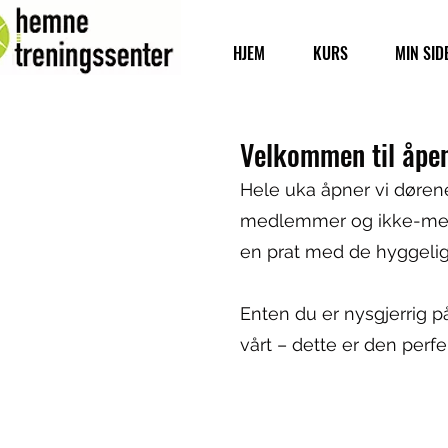
HJEM
KURS
MIN SID
Velkommen til åpe
Hele uka åpner vi dørene
medlemmer og ikke-medle
en prat med de hyggelig
Enten du er nysgjerrig på
vårt – dette er den perf