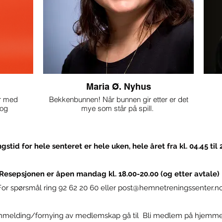
Maria Ø. Nyhus
er med
Bekkenbunnen! Når bunnen gir etter er det
 og
mye som står på spill.
evne til å
Med 
varme og
Et foredrag som gir et innblikk i
og 
bekkenbunnens funksjon og hva som skjer
når det ikke fungerer optimalt, og hvilke
gstid for hele senteret er hele uken, hele året fra kl. 04.45 til 
ner for å
muligheter som fins av tiltak og behandling.
I da
yrke og
Maria er overlege på Kvinneklinikken på St
priva
Resepsjonen er åpen mandag kl. 18.00-20.00
(og etter avtale)
Olavs hospital og første amanuensis ved
For spørsmål ring 92 62 20 60 eller
post@hemnetreningssenter.n
ning i
NTNU på institutt for klinisk og molekylær
medisin. I Sin kliniske jobb driver hun mest
han
med urogynekologi som har med urinlekkasje
hvor
og underlivsframfall å gjøre, og har forsket på
hverd
nnmelding/fornying av medlemskap gå til Bli medlem på hjemm