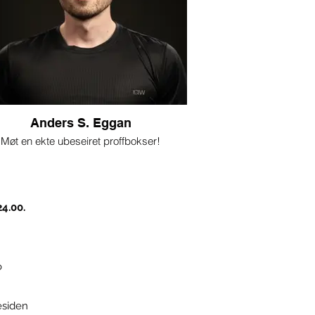
Anders S. Eggan
Møt en ekte ubeseiret proffbokser!
en hel karriere uten tap og både norske
nordiske mestertitler, kommer han nå til
Hemne Treningssenter.
24.00.
g driver han coachingkonseptet SPRÆK
Coaching, hvor han hjelper både
tpersoner og bedrifter med helse, styrke
og mental robusthet.
o
 vil holde et inspirerende foredrag om
dan du får mer ut av både treningen og
agen – med konkrete tips innen trening,
esiden