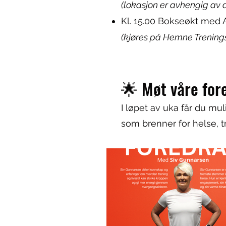
(lokasjon er avhengig av 
Kl. 15.00 Bokseøkt med 
(kjøres på Hemne Trening
🌟 Møt våre for
I løpet av uka får du mu
som brenner for helse, tr