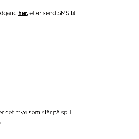
 adgang
her,
eller send SMS til
r det mye som står på spill
m