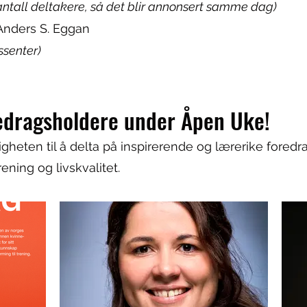
antall deltakere, så det blir annonsert samme dag)
Anders S. Eggan
ssenter)
edragsholdere under Åpen Uke!
ligheten til å delta på inspirerende og lærerike fore
ening og livskvalitet.