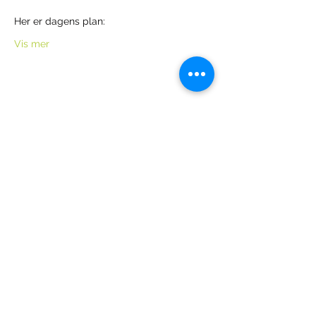
Her er dagens plan:
Vis mer
Del dette arrangementet
Åpningstid for hele senteret er hele uken,
hele året fra kl. 04.45 til 24.00.
Resepsjonen er åpen mandag kl.
18.00-
20.00
(og etter avtale)
For spørsmål ring
92 62 20 60